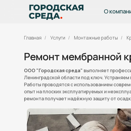
О компан
Главная
/
Услуги
/
Монтажные работы
/
К
Ремонт мембранной к
ООО "Городская среда"
выполняет професси
Ленинградской области под ключ. Устраняем 
Работы проводятся с использованием совре
опыт на плоских эксплуатируемых и неэкспл
ремонта получает надёжную защиту от осадко