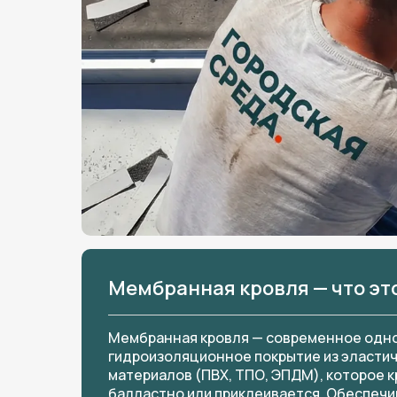
Мембранная кровля — что эт
Мембранная кровля — современное одн
гидроизоляционное покрытие из эласти
материалов (ПВХ, ТПО, ЭПДМ), которое к