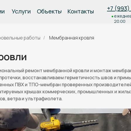
+7 (993)
Услуги
Объекты
Контакты
ии
ежеднев
20.00
ровельные работы
/
Мембранная кровля
ровли
ональный ремонт мембранной кровли и монтаж мембран
протечки, восстанавливаем герметичность швов и примы
менных ПВХ и ТПО-мембран проверенных производителе
уатируемых крышах коммерческих, промышленных и жилы
в, ветра и ультрафиолета.