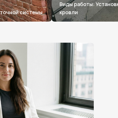
Виды работы: Установ
сточной системы
кровли