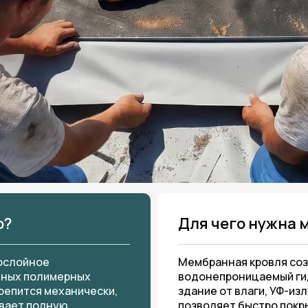
о?
Для чего нужна 
ослойное
Мембранная кровля соз
чных полимерных
водонепроницаемый ги
репится механически,
здание от влаги, УФ-из