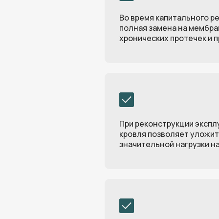
Во время капитального р
полная замена на мембр
хронических протечек и 
При реконструкции экспл
кровля позволяет уложит
Скидка 10%
на в
значительной нагрузки н