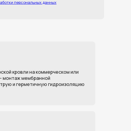
работки персональных данных
оской кровли на коммерческом или
— монтаж мембранной
струю и герметичную гидроизоляцию