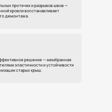
ьных протечек и разрывов швов —
нной кровли восстанавливает
ь заявку
го демонтажа.
шаетесь с
Политикой обработки
ных данных
эффективное решение — мембранная
ателями эластичности и устойчивости
низации старых крыш.