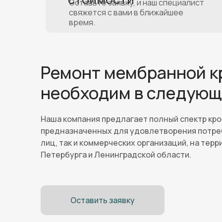
стоимости
Оставьте заявку, и наш специалист
свяжется с вами в ближайшее
время.
Ремонт мембранной к
необходим в следующ
Наша компания предлагает полный спектр кро
предназначенных для удовлетворения потре
лиц, так и коммерческих организаций, на терр
Петербурга и Ленинградской области.
Оставить заявку