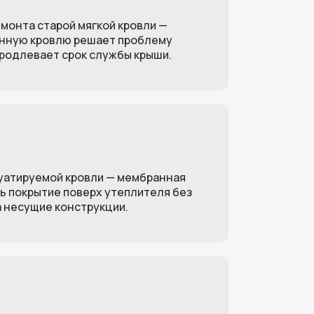
емонта старой мягкой кровли —
анную кровлю решает проблему
продлевает срок службы крыши.
уатируемой кровли — мембранная
ь покрытие поверх утеплителя без
се виды работ
а несущие конструкции.