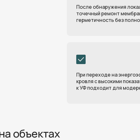
После обнаружения локал
точечный ремонт мембра
Оставит
герметичность без полно
Нажимая на кнопку, вы согла
персональ
При переходе на энерго
кровля с высокими показ
к УФ подходит для модер
на объектах