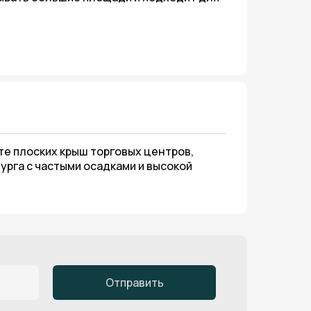
ывать большие площади и подходит для
те плоских крыш торговых центров,
урга с частыми осадками и высокой
Отправить