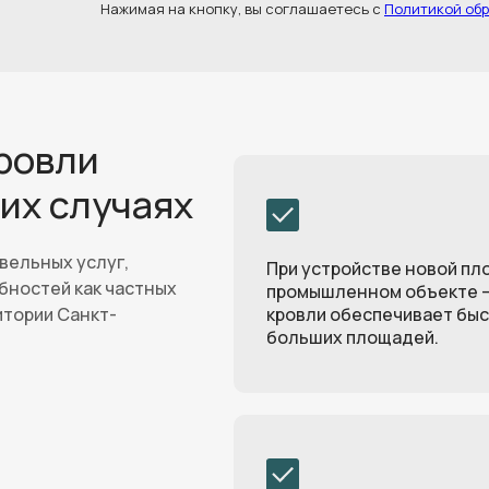
Нажимая на кнопку, вы соглашаетесь с
Политикой об
ровли
их случаях
вельных услуг,
При устройстве новой пл
бностей как частных
промышленном объекте 
итории Санкт-
кровли обеспечивает бы
больших площадей.