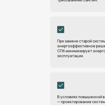
требованиям СанПиН.
При замене старой систе
энергоэффективное реше
СПб минимизирует энерг
эксплуатации.
В условиях повышенной 
— проектирование систе