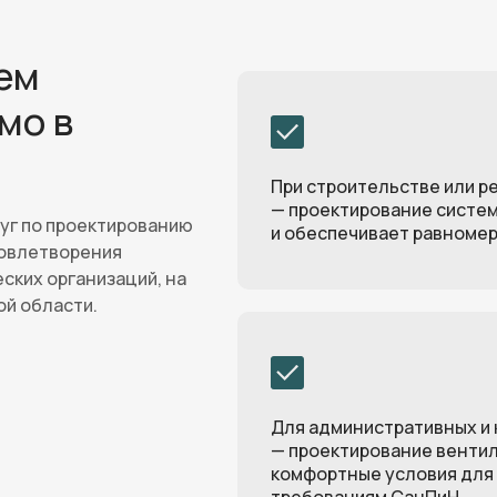
ем
мо в
При строительстве или р
— проектирование систе
уг по проектированию
и обеспечивает равноме
довлетворения
еских организаций, на
ой области.
Для административных и
— проектирование вентил
комфортные условия для 