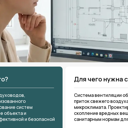
то?
Для чего нужна 
духоводов,
Система вентиляции об
низованного
приток свежего воздух
ование систем
микроклимата. Проект
е объекта и
скопление вредных вещ
фективной и безопасной
санитарным нормам для