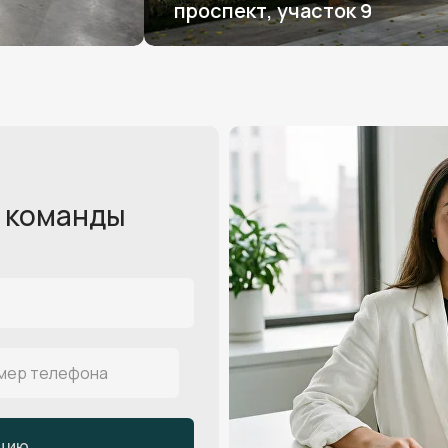
проспект, участок 9
 команды
ацию