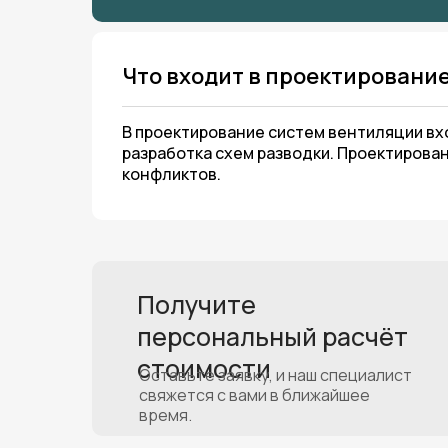
Что входит в проектировани
В проектирование систем вентиляции вх
разработка схем разводки. Проектирова
конфликтов.
Получите
персональный расчёт
стоимости
Оставьте заявку, и наш специалист
свяжется с вами в ближайшее
время.