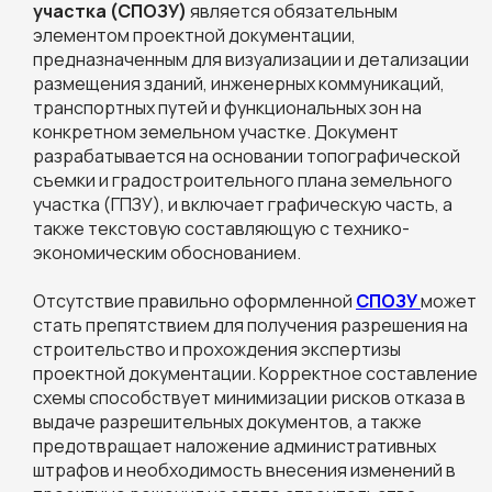
участка (СПОЗУ)
является обязательным
ежедневно, 9.00-
элементом проектной документации,
20.00
предназначенным для визуализации и детализации
размещения зданий, инженерных коммуникаций,
транспортных путей и функциональных зон на
конкретном земельном участке. Документ
разрабатывается на основании топографической
съемки и градостроительного плана земельного
участка (ГПЗУ), и включает графическую часть, а
также текстовую составляющую с технико-
экономическим обоснованием.
Отсутствие правильно оформленной
СПОЗУ
может
стать препятствием для получения разрешения на
строительство и прохождения экспертизы
проектной документации. Корректное составление
схемы способствует минимизации рисков отказа в
выдаче разрешительных документов, а также
предотвращает наложение административных
штрафов и необходимость внесения изменений в