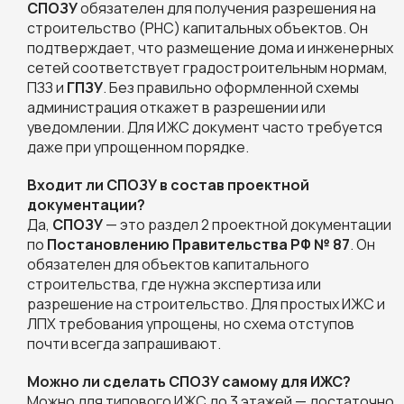
СПОЗУ
обязателен для получения разрешения на
строительство (РНС) капитальных объектов. Он
подтверждает, что размещение дома и инженерных
сетей соответствует градостроительным нормам,
ПЗЗ и
ГПЗУ
. Без правильно оформленной схемы
администрация откажет в разрешении или
уведомлении. Для ИЖС документ часто требуется
даже при упрощенном порядке.
Входит ли СПОЗУ в состав проектной
документации?
Да,
СПОЗУ
— это раздел 2 проектной документации
по
Постановлению Правительства РФ № 87
. Он
обязателен для объектов капитального
строительства, где нужна экспертиза или
разрешение на строительство. Для простых ИЖС и
ЛПХ требования упрощены, но схема отступов
почти всегда запрашивают.
Можно ли сделать СПОЗУ самому для ИЖС?
Можно для типового ИЖС до 3 этажей — достаточно