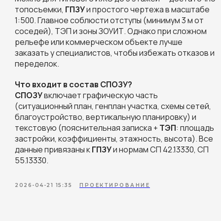
топосъемки,
ГПЗУ
и простого чертежа в масштабе
1:500. Главное соблюсти отступы (минимум 3 м от
соседей), ТЭП и зоны ЗОУИТ. Однако при сложном
рельефе или коммерческом объекте лучше
заказать у специалистов, чтобы избежать отказов и
переделок.
Что входит в состав СПОЗУ?
СПОЗУ
включает графическую часть
(ситуационный план, генплан участка, схемы сетей,
благоустройство, вертикальную планировку) и
текстовую (пояснительная записка +
ТЭП
: площадь
застройки, коэффициенты, этажность, высота). Все
данные привязаны к
ГПЗУ
и нормам СП 42.13330, СП
55.13330.
2026-04-21 15:35
ПРОЕКТИРОВАНИЕ