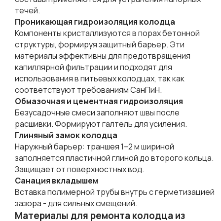
течей.
Проникающая гидроизоляция колодца
Компоненты кристаллизуются в порах бетонной
структуры, формируя защитный барьер. Эти
материалы эффективны для предотвращения
капиллярной фильтрации и подходят для
использования в питьевых колодцах, так как
соответствуют требованиям СанПиН.
Обмазочная и цементная гидроизоляция
Безусадочные смеси заполняют швы после
расшивки. Формируют галтель для усиления.
Глиняный замок колодца
Наружный барьер: траншея 1–2 м шириной
заполняется пластичной глиной до второго кольца.
Защищает от поверхностных вод.
Санация вкладышем
Вставка полимерной трубы внутрь с герметизацией
зазора - для сильных смещений.
Материалы для ремонта колодца из