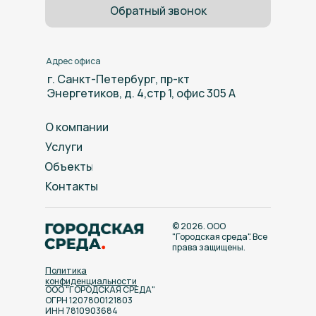
Обратный звонок
Адрес офиса
г. Санкт-Петербург, пр-кт
Энергетиков, д. 4,стр 1, офис 305 А
О компании
Услуги
Объекты
Контакты
© 2026. ООО
"Городская среда". Все
Скидка 10%
на все
права защищены.
виды работ
Политика
конфиденциальности
ООО "ГОРОДСКАЯ СРЕДА"
ОГРН 1207800121803
ИНН 7810903684