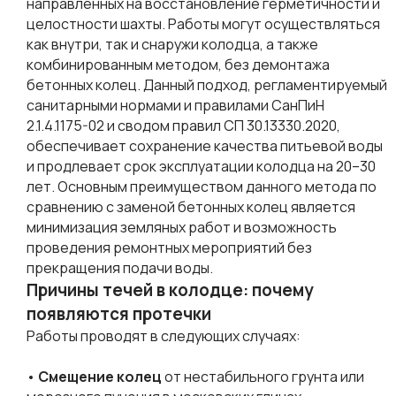
направленных на восстановление герметичности и
целостности шахты. Работы могут осуществляться
как внутри, так и снаружи колодца, а также
комбинированным методом, без демонтажа
бетонных колец. Данный подход, регламентируемый
санитарными нормами и правилами СанПиН
2.1.4.1175-02 и сводом правил СП 30.13330.2020,
обеспечивает сохранение качества питьевой воды
и продлевает срок эксплуатации колодца на 20–30
лет. Основным преимуществом данного метода по
сравнению с заменой бетонных колец является
минимизация земляных работ и возможность
проведения ремонтных мероприятий без
прекращения подачи воды.
Причины течей в колодце: почему
появляются протечки
Работы проводят в следующих случаях:
•
Смещение колец
от нестабильного грунта или