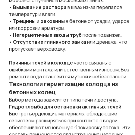
морозного пучения в московских глинах.
•
Вымывание раствора
в швах из-за перепадов
температур и влаги.
•
Трещины и раковины
в бетоне от усадки, ударов
или коррозии арматуры.
•
Негерметичные вводы труб
после подвижек.
•
Отсутствие глиняного замка
или дренажа, что
пропускает верховодку.
Причины течей в колодце
часто связаны с
ошибками монтажа или естественным износом. Без
ремонта вода становится мутной и небезопасной.
Технологии герметизации колодца из
бетонных колец
Выбор метода зависит от типа течи и доступа.
Гидропломба для остановки активных течей
Быстротвердеющие материалы, обладающие
свойством расширяться при контакте с водой,
обеспечивают мгновенную блокировку потока. Эти
составы применяются для устранения напорных