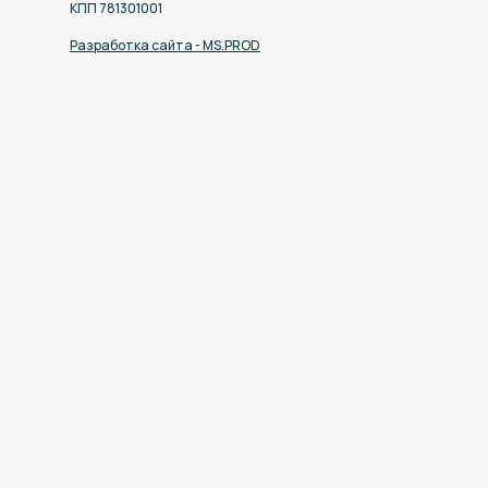
КПП 781301001
Разработка сайта - MS.PROD
Оставить заявку
Нажимая на кнопку, вы соглашаетесь
с
Политикой обработки персональных данных